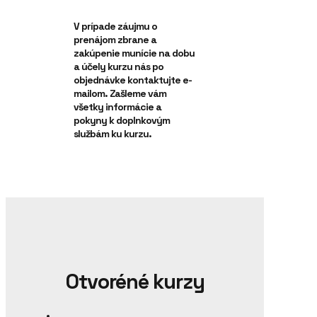
V prípade záujmu o
prenájom zbrane a
zakúpenie munície na dobu
a účely kurzu nás po
objednávke kontaktujte e-
mailom. Zašleme vám
všetky informácie a
pokyny k doplnkovým
službám ku kurzu.
Otvoréné kurzy