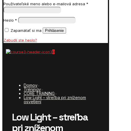
Používateľské meno alebo e-mailová adresa
*
Heslo
*
Zapamätať si ma
Prihlásenie
Zabudli ste heslo?
0
Domov
>
Tréningy
>
CORE TRAINING
>
Low Light – streľba pri zníženom
osvetlení
Low Light – streľba
pri zníženom