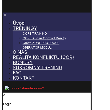
✕
Úvod
TRÉNINGY
CORE TRAINING
CCR – Close Conflict Reality
GRAY ZONE PROTOCOL
OPERATOR MODUL
O NÁS
REALITA KONFLIKTU (CCR)
BONUSY
SÚKROMNÝ TRÉNING
FAQ
KONTAKT
✕
Login