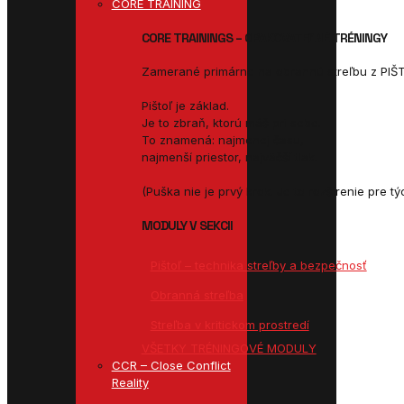
CORE TRAINING
CORE TRAININGS – OPAKOVATEĽNÉ TRÉNINGY
Zamerané primárne na obrannú streľbu z PIŠ
Pištoľ je základ.
Je to zbraň, ktorú máš pri sebe.
To znamená: najmenej času,
najmenší priestor, najväčší tlak.
(Puška nie je prvý krok. Je to rozšírenie pre tý
MODULY V SEKCII
Pištoľ – technika streľby a bezpečnosť
Obranná streľba
Streľba v kritickom prostredí
VŠETKY TRÉNINGOVÉ MODULY
CCR – Close Conflict
Reality