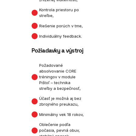
Kontrola priestoru po
streľbe,
Riešenie porúch v tme,
Individuálny feedback.
Požiadavky a výstroj
Požadované
absolvovanie CORE
tréningov v module
Pištoľ – technika
streľby a bezpečnosť,
Účasť je možná aj bez
zbrojného preukazu,
Minimálny vek 18 rokov,
Oblečenie podľa
počasia, pevná obuv,