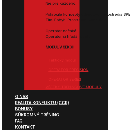
Nie pre každého.
Pokročilé koncepty odvodené z prostredia SP
Tím. Pohyb. Prostredie. Adaptácia.
Operator nečaká.
Operator si hľadá robotu.
MODUL V SEKCII
Taktický modul
OPERATOR PRECISION
OPERATOR SERIES
VŠETKY TRÉNINGOVÉ MODULY
O NÁS
REALITA KONFLIKTU (CCR)
BONUSY
SÚKROMNÝ TRÉNING
FAQ
KONTAKT