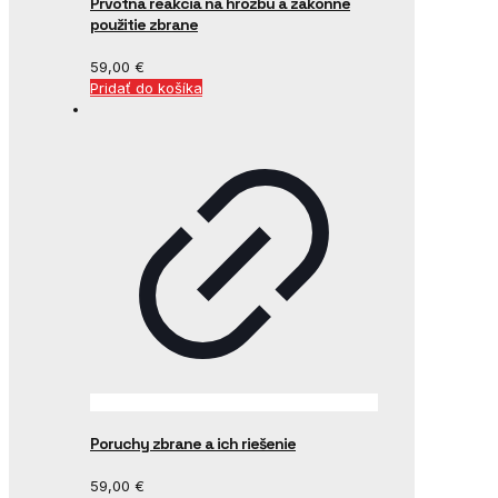
Prvotná reakcia na hrozbu a zákonné
použitie zbrane
59,00
€
Pridať do košíka
Poruchy zbrane a ich riešenie
59,00
€