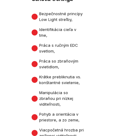
Bezpečnostné princípy
Low Light streľby,
Identifikácia cieľa v
tme,
Práca s ručným EDC
svetlom,
Práca so zbraňovým
svietidlom,
Krátke prebliknutia vs.
konštantné svietenie,
Manipulácia so
zbraňou pri nízkej
viditeľnosti,
Pohyb a orientácia v
priestore, a zo zeme,
Viacpočetná hrozba pri
zníženej viditeľnosti,