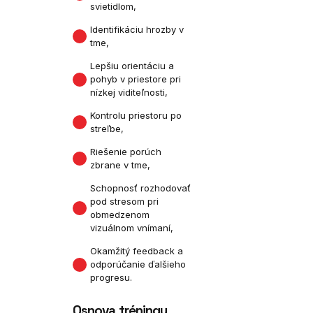
svietidlom,
Identifikáciu hrozby v
tme,
Lepšiu orientáciu a
pohyb v priestore pri
nízkej viditeľnosti,
Kontrolu priestoru po
streľbe,
Riešenie porúch
zbrane v tme,
Schopnosť rozhodovať
pod stresom pri
obmedzenom
vizuálnom vnímaní,
Okamžitý feedback a
odporúčanie ďalšieho
progresu.
Osnova tréningu