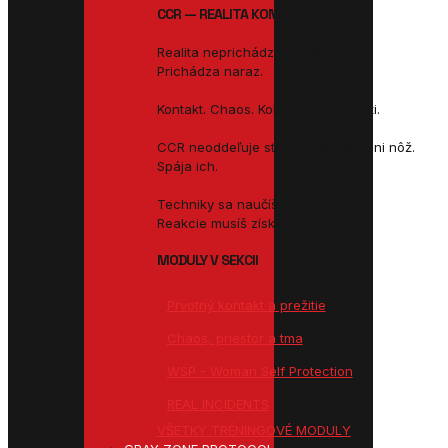
CCR — REALITA KONFLIKTU
Realita neprichádza po častiach.
Prichádza naraz.
Kontakt. Chaos. Kolaps vzdialenosti.
CCR neoddeľuje streľbu, kontakt ani nôž.
Spája ich.
Techniky sa naučíš.
Reakcie musíš získať.
MODULY V SEKCII
Prvotný kontakt a prežitie
Chaos, priestor a tma
WSP - Woman Self Protection
REAL INCIDENTS
VŠETKY TRÉNINGOVÉ MODULY