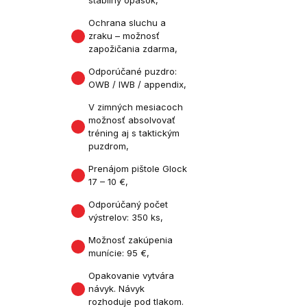
stabilný opasok,
Ochrana sluchu a
zraku – možnosť
zapožičania zdarma,
Odporúčané puzdro:
OWB / IWB / appendix,
V zimných mesiacoch
možnosť absolvovať
tréning aj s taktickým
puzdrom,
Prenájom pištole Glock
17 – 10 €,
Odporúčaný počet
výstrelov: 350 ks,
Možnosť zakúpenia
munície: 95 €,
Opakovanie vytvára
návyk. Návyk
rozhoduje pod tlakom.