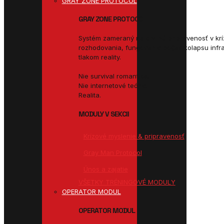
GRAY ZONE PROTOCOL
GRAY ZONE PROTOCOL
Systém zameraný na civilnú pripravenosť v kr
rozhodovania, fungovanie počas kolapsu infr
tlakom reality.
Nie survival romantika.
Nie internetové teórie.
Realita.
MODULY V SEKCII
Krízové myslenie & pripravenosť
Gray Man Protocol
Únos a zajatie
VŠETKY TRÉNINGOVÉ MODULY
OPERATOR MODUL
OPERATOR MODUL