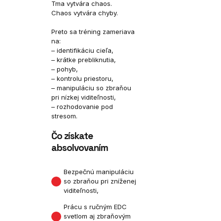
Tma vytvára chaos.
Chaos vytvára chyby.
Preto sa tréning zameriava
na:
– identifikáciu cieľa,
– krátke prebliknutia,
– pohyb,
– kontrolu priestoru,
– manipuláciu so zbraňou
pri nízkej viditeľnosti,
– rozhodovanie pod
stresom.
Čo získate
absolvovaním
Bezpečnú manipuláciu
so zbraňou pri zníženej
viditeľnosti,
Prácu s ručným EDC
svetlom aj zbraňovým