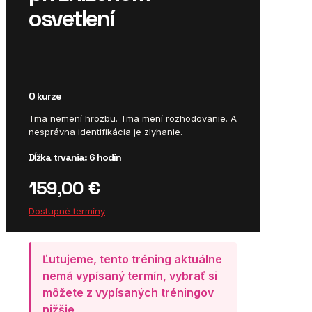
osvetlení
O kurze
Tma nemení hrozbu. Tma mení rozhodovanie. A
nesprávna identifikácia je zlyhanie.
Dĺžka trvania: 6 hodín
159,00
€
Dostupné termíny
Ľutujeme, tento tréning aktuálne
nemá vypísaný termín, vybrať si
môžete z vypísaných tréningov
nižšie